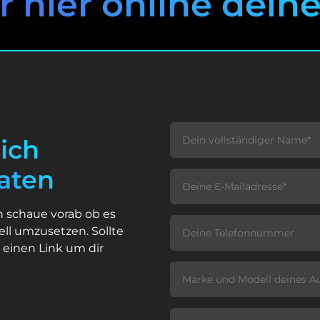
r hier online dein
ich
raten
h schaue vorab ob es
ll umzusetzen. Sollte
 einen Link um dir