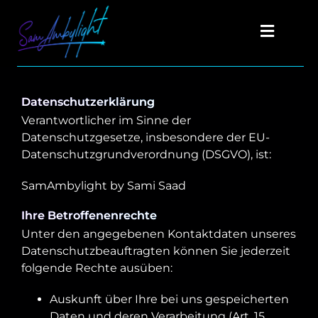
Zum
Inhalt
Toggle
springen
Naviga
Home
Über uns
Datenschutzerklärung
Verantwortlicher im Sinne der
Galerien
Datenschutzgesetze, insbesondere der EU-
Datenschutzgrundverordnung (DSGVO), ist:
Standort
SamAmbylight by Sami Saad
Termin anfragen
Ihre Betroffenenrechte
Unter den angegebenen Kontaktdaten unseres
Datenschutzbeauftragten können Sie jederzeit
folgende Rechte ausüben:
Auskunft über Ihre bei uns gespeicherten
Daten und deren Verarbeitung (Art. 15